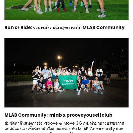
Run or Ride: รวมพลังคนรักสุขภาพกับ MLAB Community
MLAB Community : mlab x prooveyouselfclub
สัมผัสค่ำคืนแห่งการวิ่ง Proove & Move 3.6 กม. ท่ามกลางบรรยากาศ
อบอุ่นและแรงเชียร์จากนักวิ่งสายสตรอง กับ MLAB Community และ