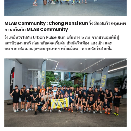
MLAB Community : Chong Nonsi Run วิ่งชิลชมวิวกรุงเทพ
ยามเย็นกับ MLAB Community
วิ่งเพลินใจไปกับ Urban Pulse Run เส้นทาง 5 กม. จากสวนลุมพินีสู่
สถานีช่องนนทรี ก่อนกลับสู่จุดเริ่มต้น สัมผัสวิวเมือง แสงเย็น และ
บรรยากาศสุดอบอุ่นของกรุงเทพฯ พร้อมมิตรภาพจากนักวิ่งสายชิล