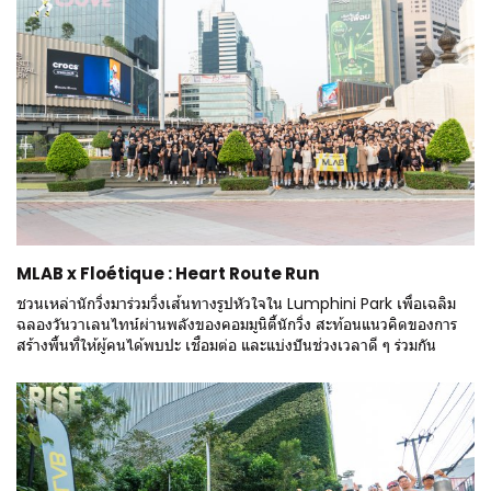
MLAB x Floétique : Heart Route Run
ชวนเหล่านักวิ่งมาร่วมวิ่งเส้นทางรูปหัวใจใน Lumphini Park เพื่อเฉลิม
ฉลองวันวาเลนไทน์ผ่านพลังของคอมมูนิตี้นักวิ่ง สะท้อนแนวคิดของการ
สร้างพื้นที่ให้ผู้คนได้พบปะ เชื่อมต่อ และแบ่งปันช่วงเวลาดี ๆ ร่วมกัน