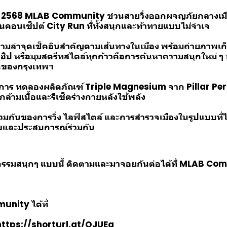
คม 2568 MLAB Community ชวนสายวิ่งออกผจญภัยกลางเมื
อนเซ็ปต์ City Run ที่ทั้งสนุกและท้าทายแบบไม่จำเจ
ิ่งตามล่าจุดเช็คอินสำคัญตามเส้นทางในเมือง พร้อมถ่ายภาพเก็
นฮิป หรือมุมสตรีทสไตล์ทุกก้าวคือการค้นหาความสนุกใหม่ ๆ
นของกรุงเทพฯ
ีการ ทดลองผลิตภัณฑ์ Triple Magnesium จาก Pillar Per
กล้ามเนื้อและรีเซ็ตร่างกายหลังใช้พลัง
วมกันของการวิ่ง ไลฟ์สไตล์ และการสำรวจเมืองในรูปแบบที่ไม
ุขและประสบการณ์ร่วมกัน
รรมสนุกๆ แบบนี้ ติดตามและมาจอยกันต่อได้ที่ MLAB Co
nity ได้ที่
https://shorturl.at/OJUEq