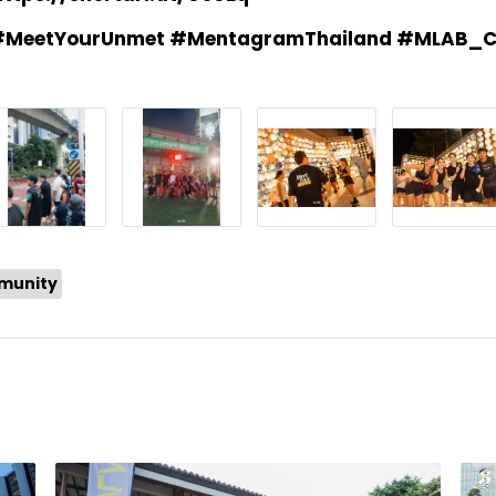
#MeetYourUnmet #MentagramThailand #MLAB_
munity