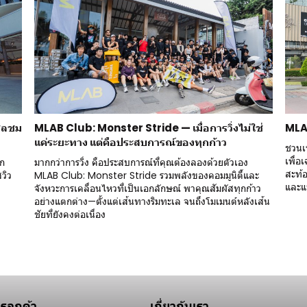
ิลชม
MLAB Club: Monster Stride — เมื่อการวิ่งไม่ใช่
MLA
แค่ระยะทาง แต่คือประสบการณ์ของทุกก้าว
ชวนเห
เพื่อ
าก
มากกว่าการวิ่ง คือประสบการณ์ที่คุณต้องลองด้วยตัวเอง
สะท้อ
สวิว
MLAB Club: Monster Stride รวมพลังของคอมมูนิตี้และ
และแบ
จังหวะการเคลื่อนไหวที่เป็นเอกลักษณ์ พาคุณสัมผัสทุกก้าว
อย่างแตกต่าง—ตั้งแต่เส้นทางริมทะเล จนถึงโมเมนต์หลังเส้น
ชัยที่ยังคงต่อเนื่อง
ารลูกค้า
เกี่ยวกับเรา