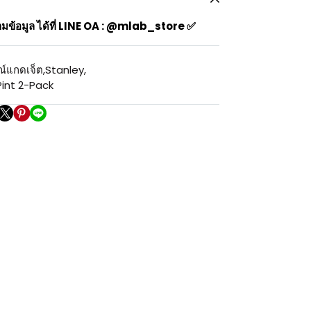
ข้อมูล ได้ที่ LINE OA : @mlab_store ✅
ณ์แกดเจ็ต
,
Stanley
,
int 2-Pack