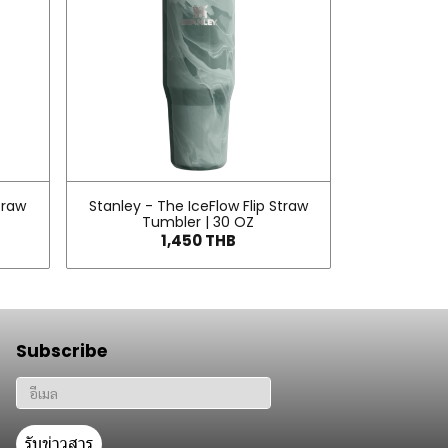
traw
Stanley - The IceFlow Flip Straw
Tumbler | 30 OZ
1,450 THB
Subscribe
รับข่าวสาร