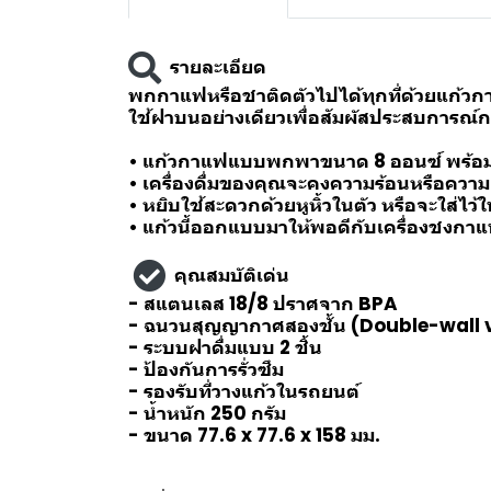
รายละเอียด
พกกาแฟหรือชาติดตัวไปได้ทุกที่ด้วยแก้วก
ใช้ฝาบนอย่างเดียวเพื่อสัมผัสประสบการณ์กา
• แก้วกาแฟแบบพกพาขนาด 8 ออนซ์ พร้อมสำ
• เครื่องดื่มของคุณจะคงความร้อนหรือควา
• หยิบใช้สะดวกด้วยหูหิ้วในตัว หรือจะใส่ไว้
• แก้วนี้ออกแบบมาให้พอดีกับเครื่องชงกาแ
คุณสมบัติเด่น
- สแตนเลส 18/8 ปราศจาก BPA
- ฉนวนสุญญากาศสองชั้น (Double-wall
- ระบบฝาดื่มแบบ 2 ชิ้น
- ป้องกันการรั่วซึม
- รองรับที่วางแก้วในรถยนต์
- น้ำหนัก 250 กรัม
- ขนาด 77.6 x 77.6 x 158 มม.