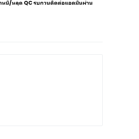
/ตำหนิ/หลุด QC รบกวนติดต่อแอดมินผ่าน