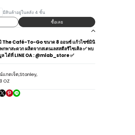
มีสินค้าอยู่ในคลัง 4 ชิ้น
ซื้อเลย
ูมิ The Café-To-Go ขนาด 8 ออนซ์ แก้วไซซ์มินิ
ด พกพาสะดวก ผลิตจากสเตนเลสสตีลรีไซเคิล ✅ พบ
ูล ได้ที่ LINE OA : @mlab_store ✅
ณ์แกดเจ็ต
,
Stanley
,
8 OZ