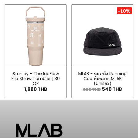
-10%
Stanley - The IceFlow
MLAB - หมวกวิ่ง Running
Flip Straw Tumbler | 30
Cap พิมพ์ลาย MLAB
OZ
(Unisex)
1,690 THB
540 THB
600 THB