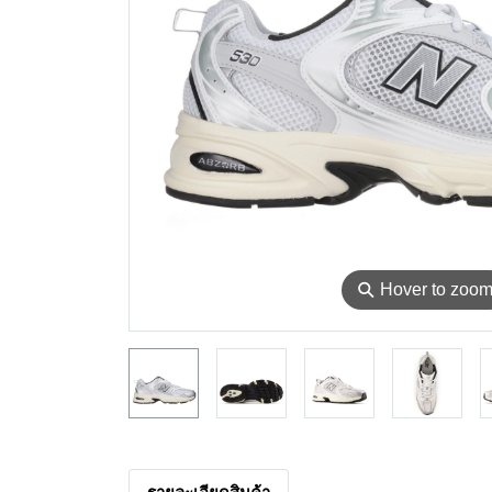
⚲
Hover to zoo