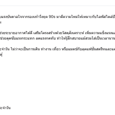
รงบันดาลใจจากรองเท้าวิ่งยุค 90s มาตีความใหม่ให้เหมาะกับไลฟ์สไตล์ปั
น
) ที่ช่วยระบายอากาศได้ดี เสริมโครงสร้างด้วยวัสดุสังเคราะห์ เพิ่มความแ
วยดูดซับแรงกระแทก ลดแรงกดทับ ทำให้รู้สึกสบายแม้สวมใส่เป็นเวลานา
ัน ไม่ว่าจะเป็นการเดิน ทำงาน เที่ยว หรือแมตช์กับลุคแฟชั่นสตรีทและแค
ู้
ระจำวัน