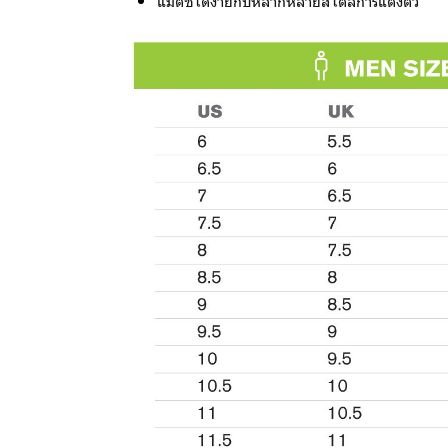
แมตช์ได้ง่ายกับหลากหลายสไตล์การแต่งตัว