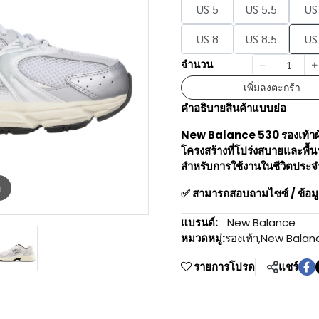
US 5
US 5.5
US
US 8
US 8.5
US
จำนวน
เพิ่มลงตะกร้า
คำอธิบายสินค้าแบบย่อ
New Balance 530 รองเท้าผ้าใ
โครงสร้างที่โปร่งสบายและพื้น
สำหรับการใช้งานในชีวิตประจ
m
✅ สามารถสอบถามไซซ์ / ข้อมู
แบรนด์:
New Balance
หมวดหมู่:
รองเท้า
,
New Balan
รายการโปรด
แชร์