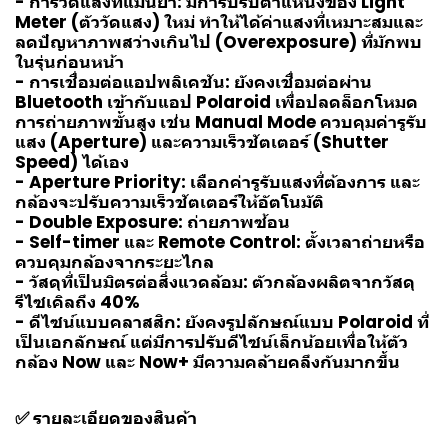
- การวัดแสงที่แม่นยำ: มีการปรับตำแหน่งของ Light
Meter (ตัววัดแสง) ใหม่ ทำให้ได้ค่าแสงที่เหมาะสมและ
ลดปัญหาภาพสว่างเกินไป (Overexposure) ที่มักพบ
ในรุ่นก่อนหน้า
- การเชื่อมต่อแอปพลิเคชัน: ยังคงเชื่อมต่อผ่าน
Bluetooth เข้ากับแอป Polaroid เพื่อปลดล็อกโหมด
การถ่ายภาพขั้นสูง เช่น Manual Mode ควบคุมค่ารูรับ
แสง (Aperture) และความเร็วชัตเตอร์ (Shutter
Speed) ได้เอง
- Aperture Priority: เลือกค่ารูรับแสงที่ต้องการ และ
กล้องจะปรับความเร็วชัตเตอร์ให้อัตโนมัติ
- Double Exposure: ถ่ายภาพซ้อน
- Self-timer และ Remote Control: ตั้งเวลาถ่ายหรือ
ควบคุมกล้องจากระยะไกล
- วัสดุที่เป็นมิตรต่อสิ่งแวดล้อม: ตัวกล้องผลิตจากวัสดุ
รีไซเคิลถึง 40%
- ดีไซน์แบบคลาสสิก: ยังคงรูปลักษณ์แบบ Polaroid ที่
เป็นเอกลักษณ์ แต่มีการปรับดีไซน์เล็กน้อยเพื่อให้ตัว
กล้อง Now และ Now+ มีความคล้ายคลึงกันมากขึ้น
✅ รายละเอียดของสินค้า