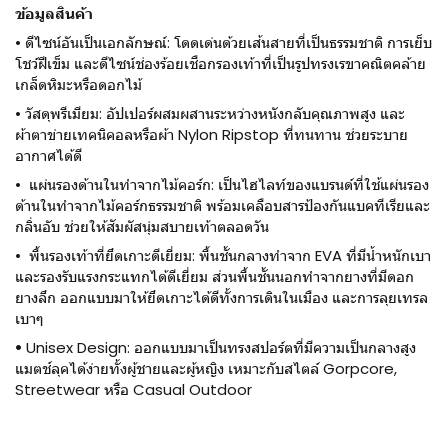
ข้อมูลสินค้า
• ดีไซน์อันเป็นเอกลักษณ์: โดดเด่นด้วยเส้นสายที่เป็นธรรมชาติ การเย็บ
โชว์ฝีเข็ม และดีไซน์ช่องร้อยเชือกรองเท้าที่เป็นรูปทรงเรขาคณิตคล้าย
เกล็ดหิมะหรือดอกไม้
• วัสดุพรีเมียม: อัปเปอร์ผสมผสานระหว่างหนังกลับคุณภาพสูง และ
ผ้าตาข่ายเทคนิคอลหรือผ้า Nylon Ripstop ที่ทนทาน ช่วยระบาย
อากาศได้ดี
• แผ่นรองด้านในทำจากไม้คอร์ก: เป็นไฮไลท์ของแบรนด์ที่ใช้แผ่นรอง
ด้านในทำจากไม้คอร์กธรรมชาติ พร้อมเคลือบสารป้องกันแบคทีเรียและ
กลิ่นอับ ช่วยให้สัมผัสนุ่มสบายเท้าตลอดวัน
• พื้นรองเท้าที่ยึดเกาะดีเยี่ยม: พื้นชั้นกลางทำจาก EVA ที่มีน้ำหนักเบา
และรองรับแรงกระแทกได้ดีเยี่ยม ส่วนพื้นชั้นนอกทำจากยางที่มีดอก
ยางลึก ออกแบบมาให้ยึดเกาะได้ดีทั้งการเดินในเมือง และการลุยเทรล
เบาๆ
•
Unisex Design: ออกแบบมาเป็นทรงสปอร์ตที่มีความเป็นกลางสูง
แมตช์ลุคได้ง่ายทั้งผู้ชายและผู้หญิง เหมาะกับสไตล์ Gorpcore,
Streetwear หรือ Casual Outdoor