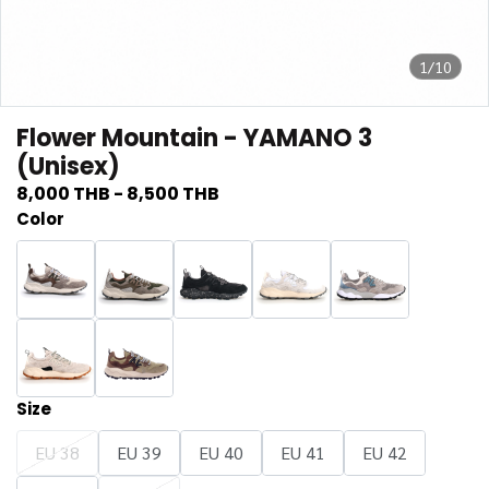
1/10
Flower Mountain - YAMANO 3
(Unisex)
8,000 THB
-
8,500 THB
Color
Size
EU 38
EU 39
EU 40
EU 41
EU 42