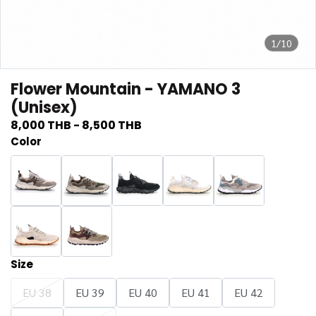
1/10
Flower Mountain - YAMANO 3
(Unisex)
8,000 THB
-
8,500 THB
Color
Size
EU 38
EU 39
EU 40
EU 41
EU 42