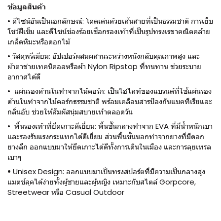
ข้อมูลสินค้า
• ดีไซน์อันเป็นเอกลักษณ์: โดดเด่นด้วยเส้นสายที่เป็นธรรมชาติ การเย็บ
โชว์ฝีเข็ม และดีไซน์ช่องร้อยเชือกรองเท้าที่เป็นรูปทรงเรขาคณิตคล้าย
เกล็ดหิมะหรือดอกไม้
• วัสดุพรีเมียม: อัปเปอร์ผสมผสานระหว่างหนังกลับคุณภาพสูง และ
ผ้าตาข่ายเทคนิคอลหรือผ้า Nylon Ripstop ที่ทนทาน ช่วยระบาย
อากาศได้ดี
• แผ่นรองด้านในทำจากไม้คอร์ก: เป็นไฮไลท์ของแบรนด์ที่ใช้แผ่นรอง
ด้านในทำจากไม้คอร์กธรรมชาติ พร้อมเคลือบสารป้องกันแบคทีเรียและ
กลิ่นอับ ช่วยให้สัมผัสนุ่มสบายเท้าตลอดวัน
• พื้นรองเท้าที่ยึดเกาะดีเยี่ยม: พื้นชั้นกลางทำจาก EVA ที่มีน้ำหนักเบา
และรองรับแรงกระแทกได้ดีเยี่ยม ส่วนพื้นชั้นนอกทำจากยางที่มีดอก
ยางลึก ออกแบบมาให้ยึดเกาะได้ดีทั้งการเดินในเมือง และการลุยเทรล
เบาๆ
•
Unisex Design: ออกแบบมาเป็นทรงสปอร์ตที่มีความเป็นกลางสูง
แมตช์ลุคได้ง่ายทั้งผู้ชายและผู้หญิง เหมาะกับสไตล์ Gorpcore,
Streetwear หรือ Casual Outdoor