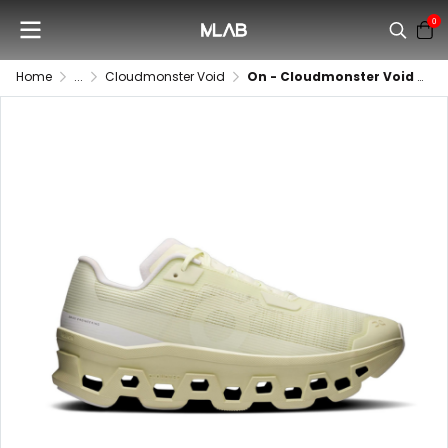
0
Home
...
Cloudmonster Void
On - Cloudmonster Void (ผู้หญิง)