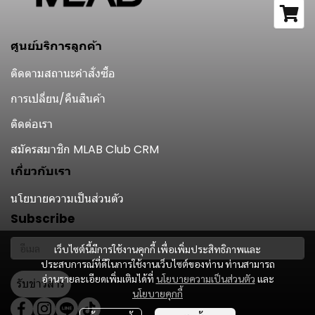
ศูนย์บริการลูกค้า
ติดตามสถานะคำสั่งซื้อ
การเปลี่ยน/คืนสินค้า
ติดต่อเรา
สมัครสมาชิก MLAB Club CRM
เกี่ยวกับเรา
นโยบายความเป็นส่วนตัว
Subscribe
เว็บไซต์นี้มีการใช้งานคุกกี้ เพื่อเพิ่มประสิทธิภาพและ
ประสบการณ์ที่ดีในการใช้งานเว็บไซต์ของท่าน ท่านสามารถ
อ่านรายละเอียดเพิ่มเติมได้ที่
นโยบายความเป็นส่วนตัว
และ
รับข่าวสาร
นโยบายคุกกี้