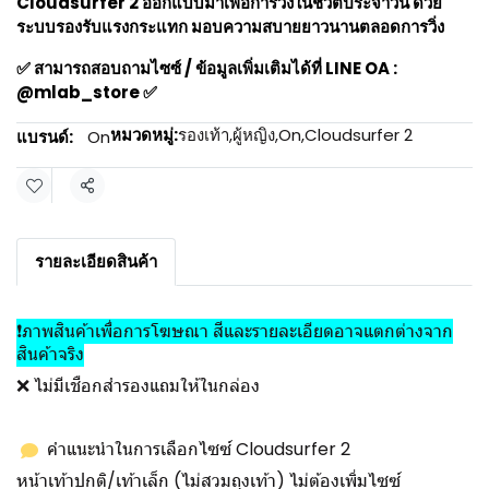
Cloudsurfer 2 ออกแบบมาเพื่อการวิ่งในชีวิตประจำวัน ด้วย
ระบบรองรับแรงกระแทก มอบความสบายยาวนานตลอดการวิ่ง
✅ สามารถสอบถามไซซ์ / ข้อมูลเพิ่มเติมได้ที่ LINE OA :
@mlab_store ✅
หมวดหมู่:
รองเท้า
,
ผู้หญิง
,
On
,
Cloudsurfer 2
แบรนด์:
On
แชร์
รายละเอียดสินค้า
❗ภาพสินค้าเพื่อการโฆษณา สีและรายละเอียดอาจแตกต่างจาก
สินค้าจริง
️
❌ ไม่มีเชือกสำรองแถมให้ในกล่อง
คำแนะนำในการเลือกไซซ์ Cloudsurfer 2
หน้าเท้าปกติ/เท้าเล็ก (ไม่สวมถุงเท้า) ไม่ต้องเพิ่มไซซ์