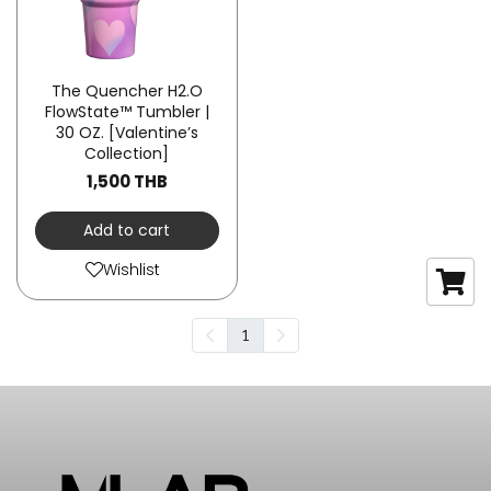
The Quencher H2.O
FlowState™ Tumbler |
30 OZ. [Valentine’s
Collection]
1,500 THB
Add to cart
Wishlist
1