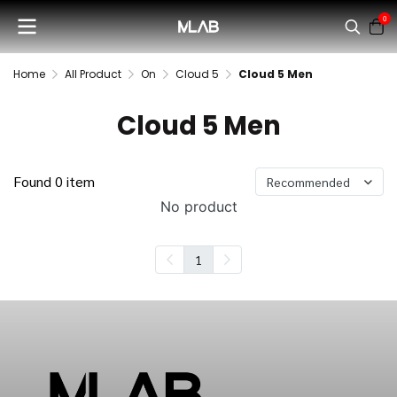
0
Home
All Product
On
Cloud 5
Cloud 5 Men
Cloud 5 Men
Found 0 item
Recommended
No product
1