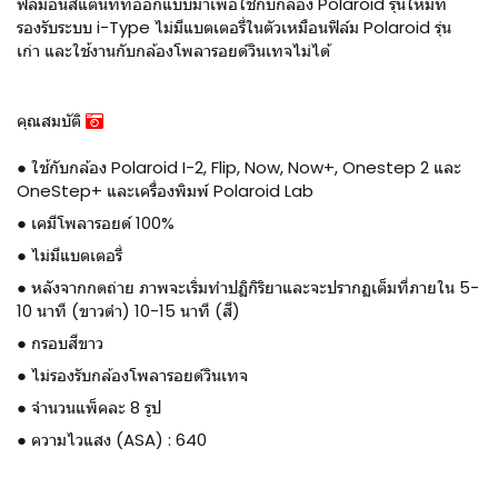
ฟิล์มอินสแตนท์ที่ออกแบบมาเพื่อใช้กับกล้อง Polaroid รุ่นใหม่ที่
รองรับระบบ i-Type ไม่มีแบตเตอรี่ในตัวเหมือนฟิล์ม Polaroid รุ่น
เก่า และใช้งานกับกล้องโพลารอยด์วินเทจไม่ได้
คุณสมบัติ
● ใช้กับกล้อง Polaroid I-2, Flip, Now, Now+, Onestep 2 และ
OneStep+ และเครื่องพิมพ์ Polaroid Lab
● เคมีโพลารอยด์ 100%
● ไม่มีแบตเตอรี่
● หลังจากกดถ่าย ภาพจะเริ่มทำปฏิกิริยาและจะปรากฏเต็มที่ภายใน 5-
10 นาที (ขาวดำ) 10-15 นาที (สี)
● กรอบสีขาว
● ไม่รองรับกล้องโพลารอยด์วินเทจ
● จำนวนแพ็คละ 8 รูป
● ความไวแสง (ASA) : 640