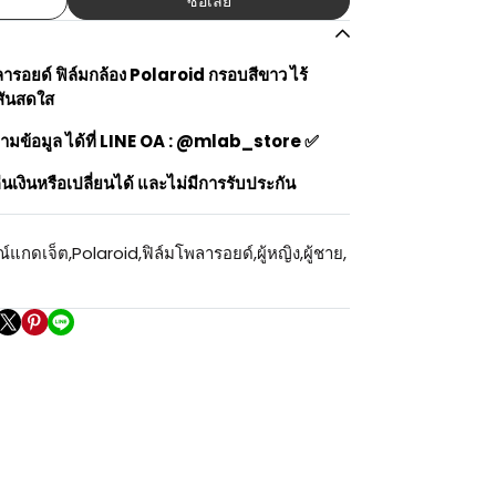
ซื้อเลย
รอยด์ ฟิล์มกล้อง Polaroid กรอบสีขาว ไร้
ีสันสดใส
ามข้อมูล ได้ที่ LINE OA : @mlab_store ✅
นเงินหรือเปลี่ยนได้ และไม่มีการรับประกัน
ณ์แกดเจ็ต
,
Polaroid
,
ฟิล์มโพลารอยด์
,
ผู้หญิง
,
ผู้ชาย
,