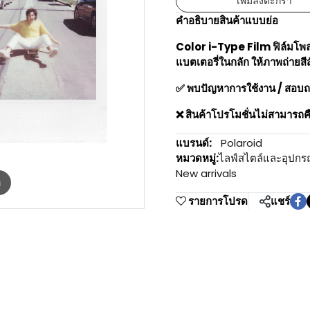
เพิ่มลงตะกร้า
คำอธิบายสินค้าแบบย่อ
Color i-Type Film ฟิล์มโพลา
แบตเตอรี่ในกลัก ให้ภาพถ่ายส
✅ พบปัญหาการใช้งาน / สอบถ
❌ สินค้าโปรโมชั่นไม่สามารถคื
แบรนด์:
Polaroid
หมวดหมู่:
ไลฟ์สไตล์และอุปกร
New arrivals
m
รายการโปรด
แชร์